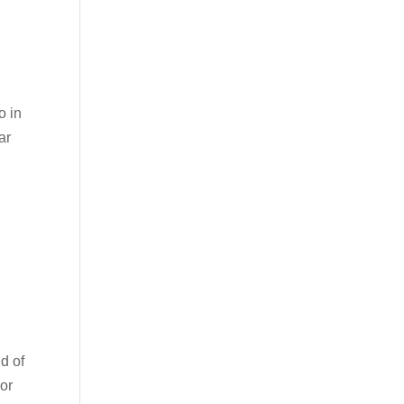
o in
ar
d of
oor