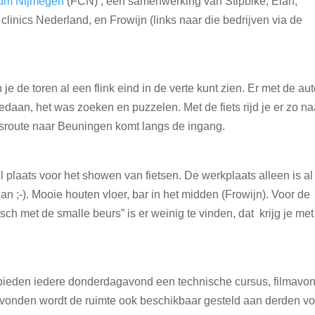
rum Nijmegen
(FCN) , een samenwerking van Stipbike, Elan,
linics Nederland, en Frowijn (links naar die bedrijven via de
 de toren al een flink eind in de verte kunt zien. Er met de aut
daan, het was zoeken en puzzelen. Met de fiets rijd je er zo na
etsroute naar Beuningen komt langs de ingang.
l plaats voor het showen van fietsen. De werkplaats alleen is al
an ;-). Mooie houten vloer, bar in het midden (Frowijn). Voor de
nsch met de smalle beurs” is er weinig te vinden, dat krijg je met
bieden iedere donderdagavond een technische cursus, filmavon
e avonden wordt de ruimte ook beschikbaar gesteld aan derden v