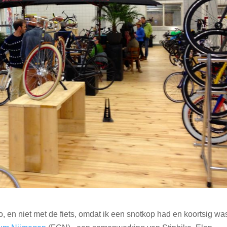
o, en niet met de fiets, omdat ik een snotkop had en koortsig wa