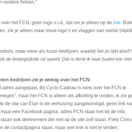
n rondom fietsen.”
s over het FCN, geen logo o.i.d., dat zie je alleen op de
site
. Bui
n, zie je alleen maar losse logo’s en vlaggen van veelal Stipbi
entrum, maar meer als losse bedrijven, waarbij het zo lijkt alsof 
k de belangrijkste rol speelt. Dat is denk ik naar buiten toe niet
ten bedrijven zie je weinig over het FCN:
et adres aangepast, Bij Cyclo Cadeau is niets over het FCN te
jmegen”, maar het FCN is alleen als afkorting te vinden, ik zie 
. Op de site van Elan is de verhuizing aangekondigd, geen link n
 maar een Facebook pagina, adres FCN staat niet bij de info,
staan ook deelnemers die niet op de site zelf staan. Fiets Cinic
 de contactpagina staan, maar een link is niet te vinden.