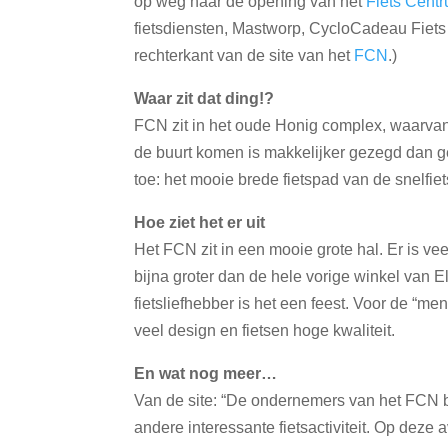
op weg naar de opening van het
Fiets Cent
fietsdiensten, Mastworp, CycloCadeau Fiets c
rechterkant van de site van het
FCN
.)
Waar zit dat ding!?
FCN zit in het oude Honig complex, waarvan je
de buurt komen is makkelijker gezegd dan ge
toe: het mooie brede fietspad van de snelfi
Hoe ziet het er uit
Het FCN zit in een mooie grote hal. Er is vee
bijna groter dan de hele vorige winkel van El
fietsliefhebber is het een feest. Voor de “me
veel design en fietsen hoge kwaliteit.
En wat nog meer…
Van de site: “De ondernemers van het FCN 
andere interessante fietsactiviteit. Op dez