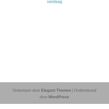
vandaag
Ontworpen door
Elegant Themes
| Ondersteund
door
WordPress