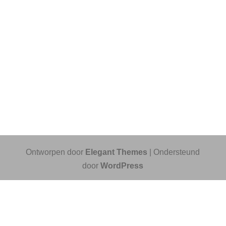
Ontworpen door
Elegant Themes
| Ondersteund
door
WordPress