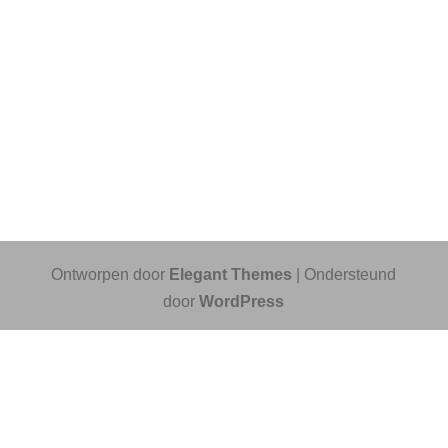
Ontworpen door
Elegant Themes
| Ondersteund
door
WordPress