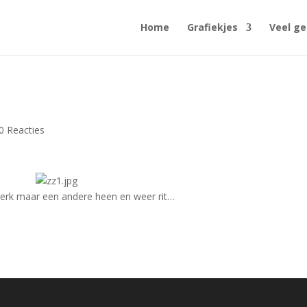
Home
Grafiekjes
Veel ge
0 Reacties
rk maar een andere heen en weer rit…