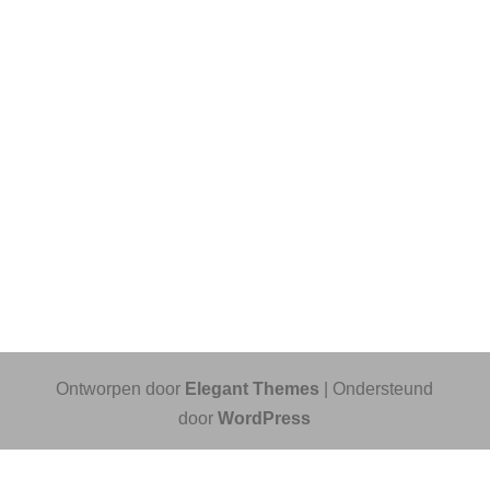
Ontworpen door
Elegant Themes
| Ondersteund
door
WordPress