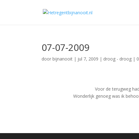
07-07-2009
door
bijnanooit
|
jul 7, 2009
|
droog - droog
|
0
Voor de terugweg had i
Wonderlijk genoeg was ik behoorl