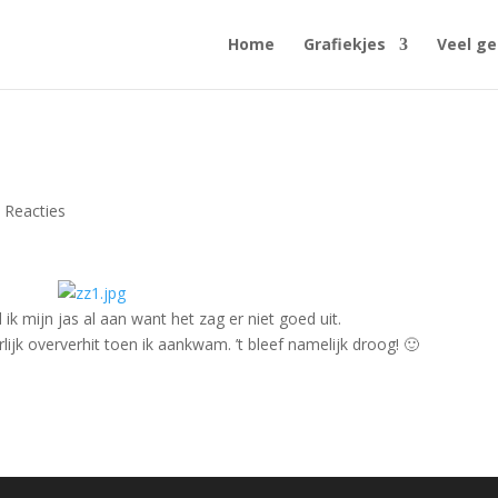
Home
Grafiekjes
Veel ge
 Reacties
k mijn jas al aan want het zag er niet goed uit.
ijk oververhit toen ik aankwam. ’t bleef namelijk droog! 🙂