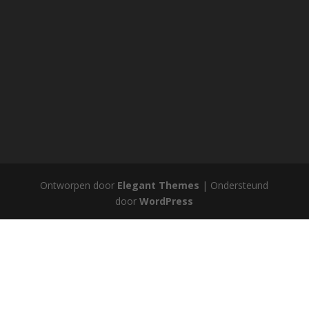
Ontworpen door
Elegant Themes
| Ondersteund
door
WordPress