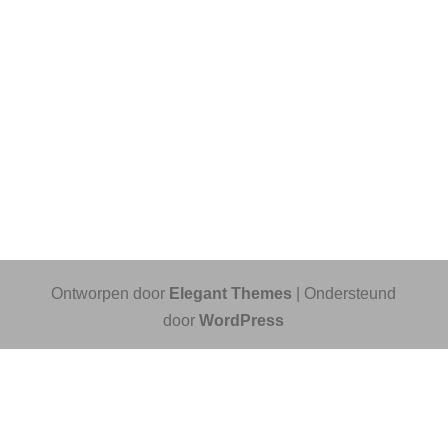
Ontworpen door
Elegant Themes
| Ondersteund
door
WordPress