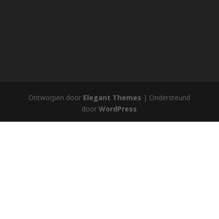
Ontworpen door
Elegant Themes
| Ondersteund
door
WordPress