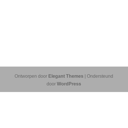
Ontworpen door
Elegant Themes
| Ondersteund
door
WordPress