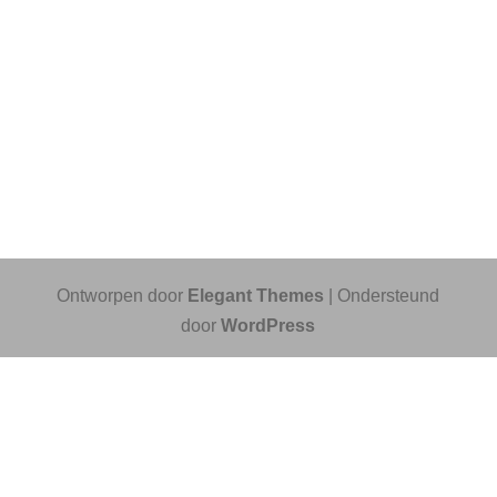
Ontworpen door
Elegant Themes
| Ondersteund
door
WordPress