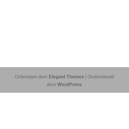
Ontworpen door
Elegant Themes
| Ondersteund
door
WordPress