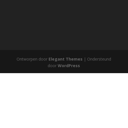
Ontworpen door
Elegant Themes
| Ondersteund
door
WordPress