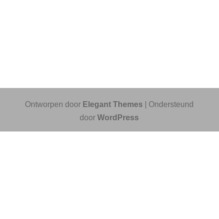
Ontworpen door
Elegant Themes
| Ondersteund
door
WordPress