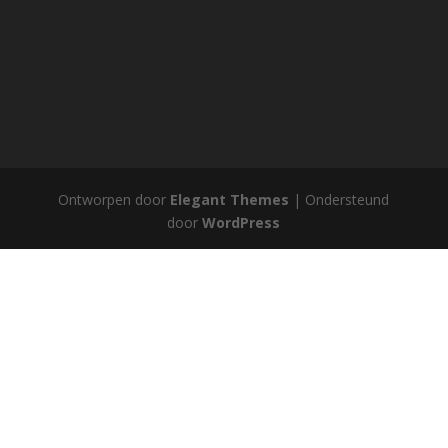
Ontworpen door
Elegant Themes
| Ondersteund
door
WordPress