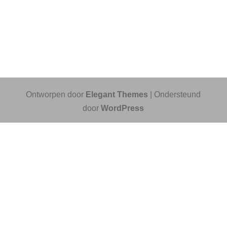
Ontworpen door
Elegant Themes
| Ondersteund
door
WordPress