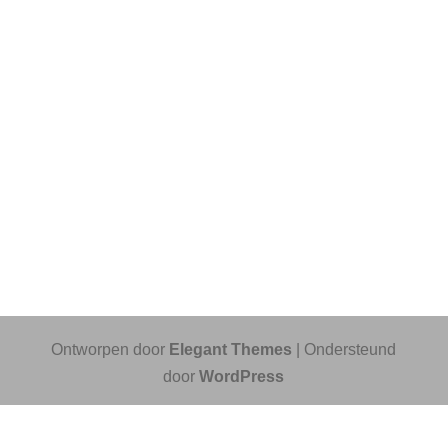
Ontworpen door
Elegant Themes
| Ondersteund
door
WordPress