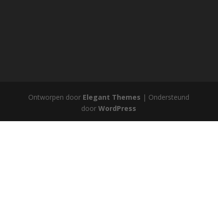
Ontworpen door
Elegant Themes
| Ondersteund
door
WordPress