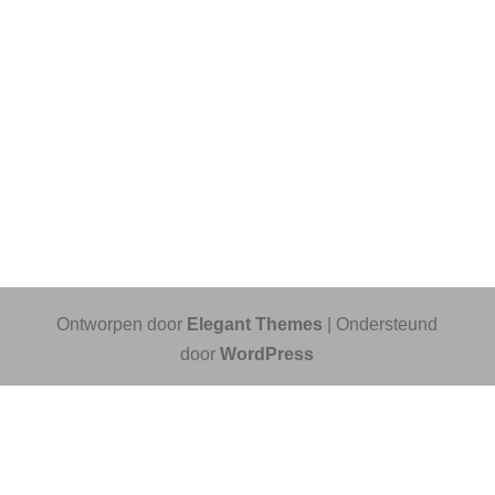
Ontworpen door
Elegant Themes
| Ondersteund
door
WordPress