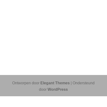
Ontworpen door
Elegant Themes
| Ondersteund
door
WordPress