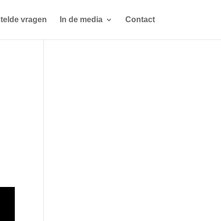
telde vragen
In de media
Contact