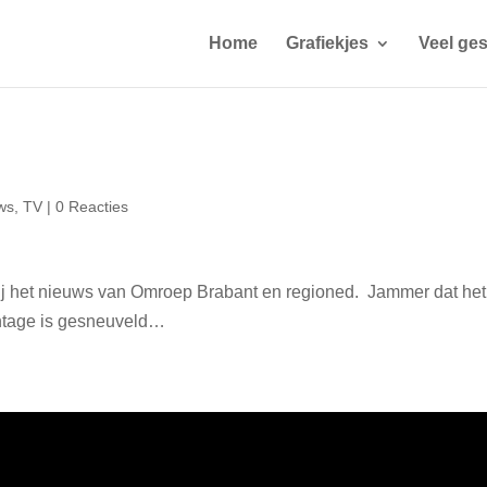
Home
Grafiekjes
Veel ges
ws
,
TV
|
0 Reacties
j het nieuws van Omroep Brabant en regioned. Jammer dat het
ontage is gesneuveld…