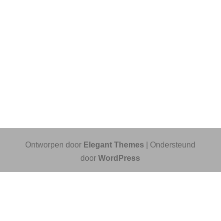
Ontworpen door
Elegant Themes
| Ondersteund
door
WordPress