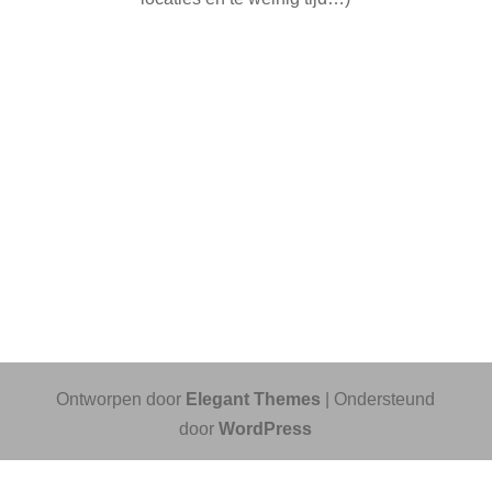
Ontworpen door
Elegant Themes
| Ondersteund
door
WordPress