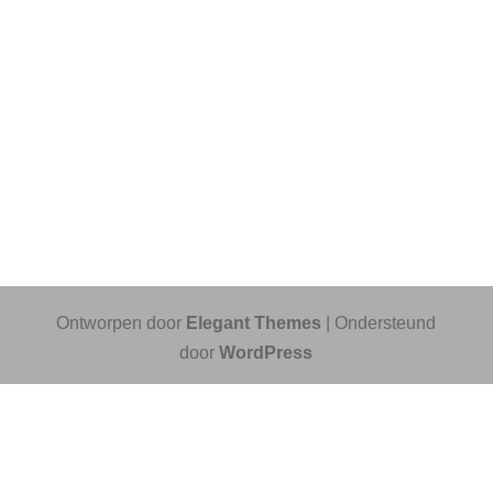
Ontworpen door
Elegant Themes
| Ondersteund
door
WordPress