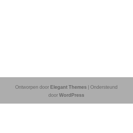
Ontworpen door
Elegant Themes
| Ondersteund
door
WordPress