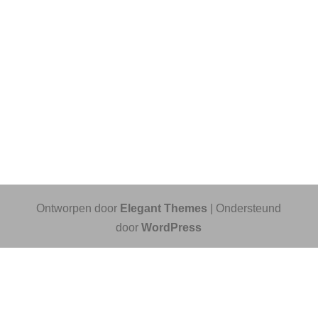
Ontworpen door
Elegant Themes
| Ondersteund
door
WordPress