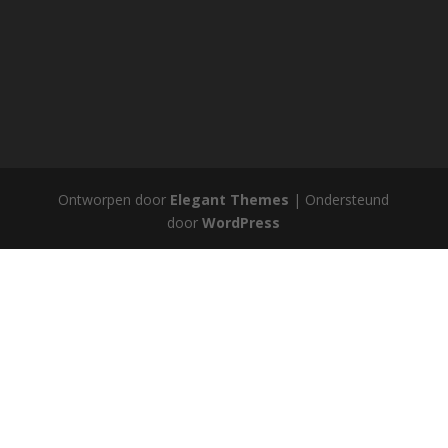
Ontworpen door
Elegant Themes
| Ondersteund
door
WordPress