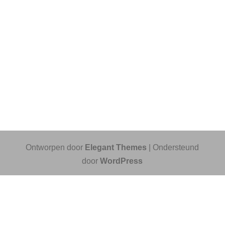
Ontworpen door
Elegant Themes
| Ondersteund
door
WordPress