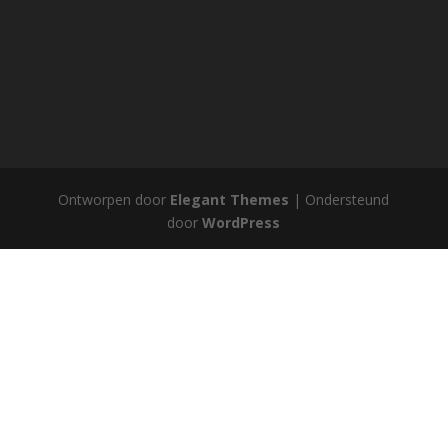
Ontworpen door
Elegant Themes
| Ondersteund
door
WordPress