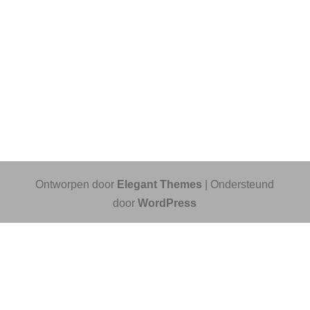
Ontworpen door
Elegant Themes
| Ondersteund
door
WordPress