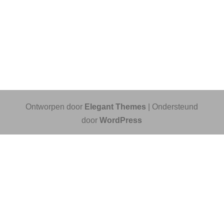
Ontworpen door
Elegant Themes
| Ondersteund
door
WordPress