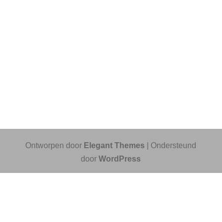
Ontworpen door
Elegant Themes
| Ondersteund
door
WordPress