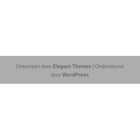
Ontworpen door
Elegant Themes
| Ondersteund
door
WordPress