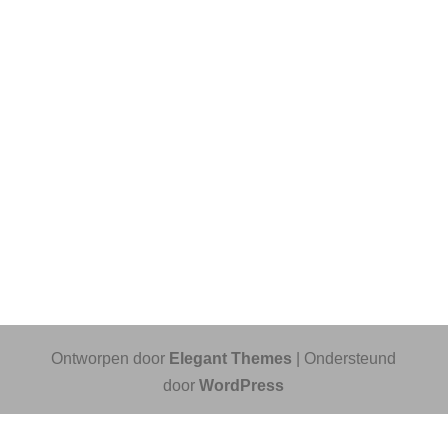
Ontworpen door
Elegant Themes
| Ondersteund
door
WordPress