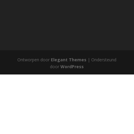
Ontworpen door
Elegant Themes
| Ondersteund
door
WordPress