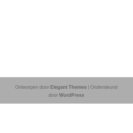
Ontworpen door
Elegant Themes
| Ondersteund
door
WordPress