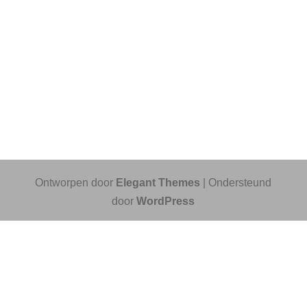
Ontworpen door
Elegant Themes
| Ondersteund
door
WordPress