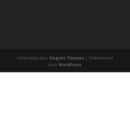
Ontworpen door
Elegant Themes
| Ondersteund
door
WordPress