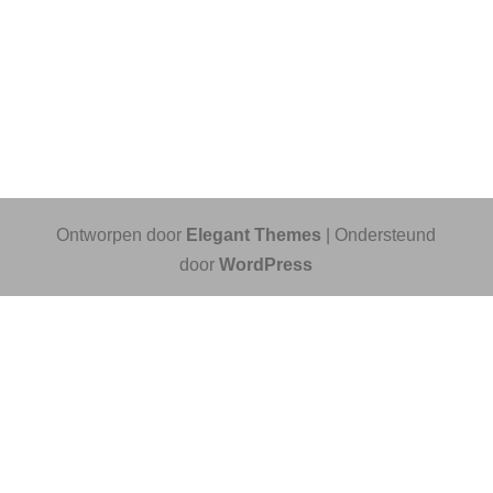
Ontworpen door
Elegant Themes
| Ondersteund
door
WordPress