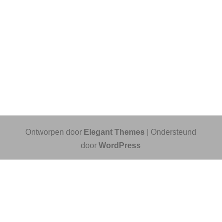
Ontworpen door
Elegant Themes
| Ondersteund
door
WordPress