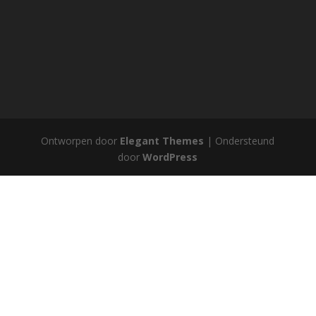
Ontworpen door
Elegant Themes
| Ondersteund
door
WordPress