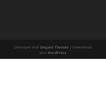
Ontworpen door
Elegant Themes
| Ondersteund
door
WordPress