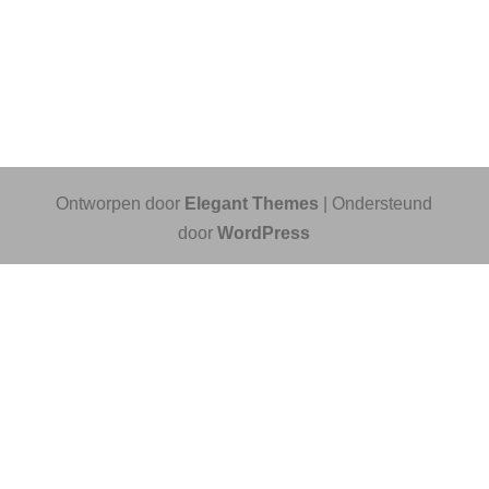
Ontworpen door
Elegant Themes
| Ondersteund
door
WordPress