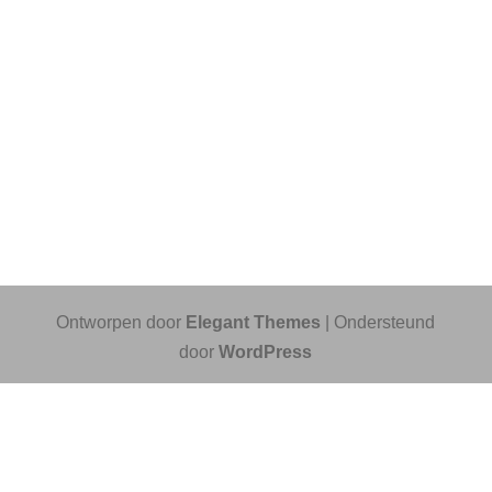
Ontworpen door
Elegant Themes
| Ondersteund
door
WordPress