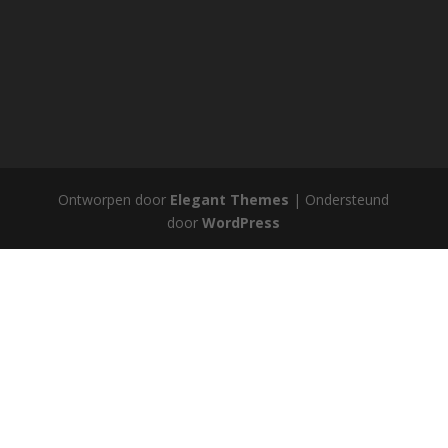
Ontworpen door
Elegant Themes
| Ondersteund
door
WordPress