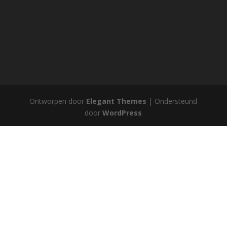
Ontworpen door
Elegant Themes
| Ondersteund
door
WordPress