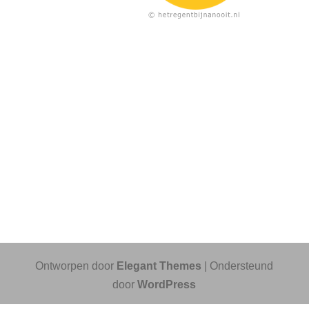
Ontworpen door
Elegant Themes
| Ondersteund
door
WordPress