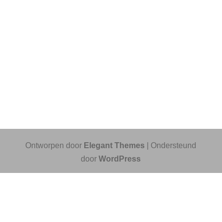
Ontworpen door
Elegant Themes
| Ondersteund
door
WordPress