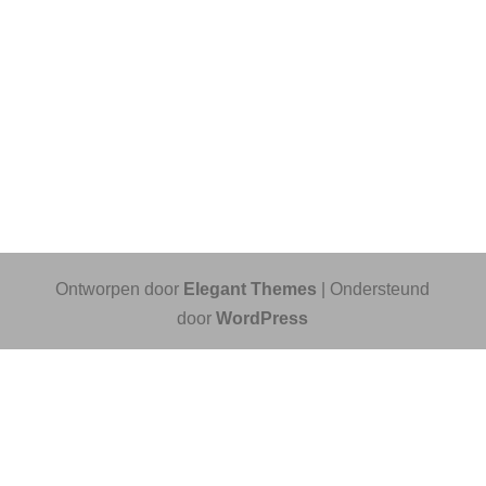
Ontworpen door
Elegant Themes
| Ondersteund
door
WordPress